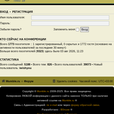
Темы:
19
ВХОД
•
РЕГИСТРАЦИЯ
Имя пользователя:
Пароль:
Забыли пароль?
Запомнить меня
КТО СЕЙЧАС НА КОНФЕРЕНЦИИ
Всего
1773
посетителя :: 1 зарегистрированный, 0 скрытых и 1772 гостя (основано на
активности пользователей за последние 30 минут)
Больше всего посетителей (
9323
) здесь было 03 авг 2026, 11:23
СТАТИСТИКА
Всего сообщений:
5188
• Всего тем:
826
• Всего пользователей:
39073
• Новый
пользователь:
iwishyou
Mumble.ru
Форум
Удалить cookies
Часовой пояс:
UTC+03:00
Copyright ©
Mumble.ru
2009-2025. Все права защищены.
Копировние ЛЮБОЙ информации с данного сайта законно ТОЛЬКО при наличии
активной ссылки на
Mumble.ru
®
Связь с Администрацией:
по e-mail
или через
форму обратной связи
.
Разработано :
B0nuse
®