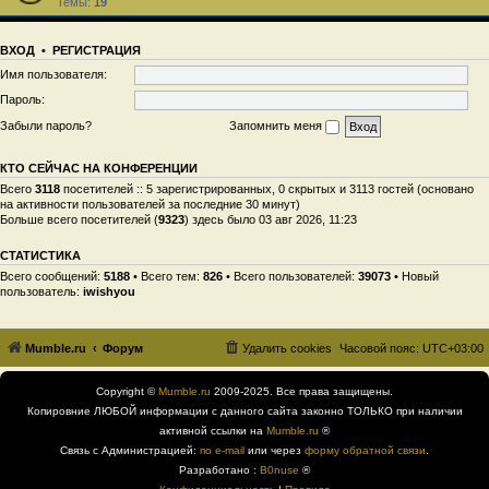
Темы:
19
ВХОД
•
РЕГИСТРАЦИЯ
Имя пользователя:
Пароль:
Забыли пароль?
Запомнить меня
КТО СЕЙЧАС НА КОНФЕРЕНЦИИ
Всего
3118
посетителей :: 5 зарегистрированных, 0 скрытых и 3113 гостей (основано
на активности пользователей за последние 30 минут)
Больше всего посетителей (
9323
) здесь было 03 авг 2026, 11:23
СТАТИСТИКА
Всего сообщений:
5188
• Всего тем:
826
• Всего пользователей:
39073
• Новый
пользователь:
iwishyou
Mumble.ru
Форум
Удалить cookies
Часовой пояс:
UTC+03:00
Copyright ©
Mumble.ru
2009-2025. Все права защищены.
Копировние ЛЮБОЙ информации с данного сайта законно ТОЛЬКО при наличии
активной ссылки на
Mumble.ru
®
Связь с Администрацией:
по e-mail
или через
форму обратной связи
.
Разработано :
B0nuse
®