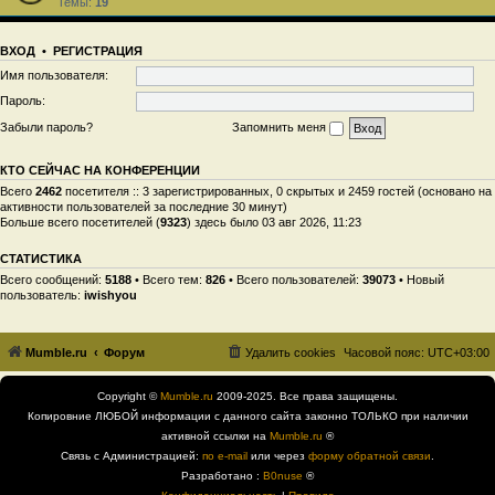
Темы:
19
ВХОД
•
РЕГИСТРАЦИЯ
Имя пользователя:
Пароль:
Забыли пароль?
Запомнить меня
КТО СЕЙЧАС НА КОНФЕРЕНЦИИ
Всего
2462
посетителя :: 3 зарегистрированных, 0 скрытых и 2459 гостей (основано на
активности пользователей за последние 30 минут)
Больше всего посетителей (
9323
) здесь было 03 авг 2026, 11:23
СТАТИСТИКА
Всего сообщений:
5188
• Всего тем:
826
• Всего пользователей:
39073
• Новый
пользователь:
iwishyou
Mumble.ru
Форум
Удалить cookies
Часовой пояс:
UTC+03:00
Copyright ©
Mumble.ru
2009-2025. Все права защищены.
Копировние ЛЮБОЙ информации с данного сайта законно ТОЛЬКО при наличии
активной ссылки на
Mumble.ru
®
Связь с Администрацией:
по e-mail
или через
форму обратной связи
.
Разработано :
B0nuse
®