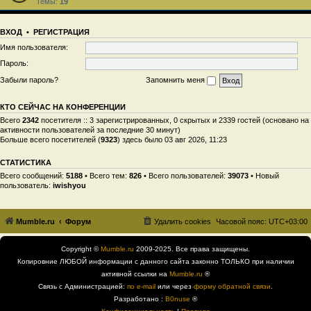
Темы:
19
ВХОД
•
РЕГИСТРАЦИЯ
Имя пользователя:
Пароль:
Забыли пароль?
Запомнить меня
КТО СЕЙЧАС НА КОНФЕРЕНЦИИ
Всего
2342
посетителя :: 3 зарегистрированных, 0 скрытых и 2339 гостей (основано на
активности пользователей за последние 30 минут)
Больше всего посетителей (
9323
) здесь было 03 авг 2026, 11:23
СТАТИСТИКА
Всего сообщений:
5188
• Всего тем:
826
• Всего пользователей:
39073
• Новый
пользователь:
iwishyou
Mumble.ru
Форум
Удалить cookies
Часовой пояс:
UTC+03:00
Copyright ©
Mumble.ru
2009-2025. Все права защищены.
Копировние ЛЮБОЙ информации с данного сайта законно ТОЛЬКО при наличии
активной ссылки на
Mumble.ru
®
Связь с Администрацией:
по e-mail
или через
форму обратной связи
.
Разработано :
B0nuse
®