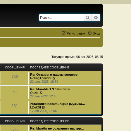
Поиск
Расширенный по
Регистрация
Вход
Текущее время: 06 авг 2026, 03:45
СООБЩЕНИЯ
ПОСЛЕДНЕЕ СООБЩЕНИЕ
Re: Отзывы о нашем сервере
759
П
RollingThunder
е
22 фев 2025, 19:30
р
е
Re: Mumble 1.3.0 Portable
78
й
П
Oazis
т
е
22 янв 2022, 22:10
и
р
к
е
Установка Botamusique (музыка…
131
п
й
П
LDelOff
о
т
е
17 авг 2020, 15:06
с
и
р
л
к
е
е
п
й
СООБЩЕНИЯ
ПОСЛЕДНЕЕ СООБЩЕНИЕ
д
о
т
н
с
и
Re: Мамбл не сохраняет настрр…
3947
е