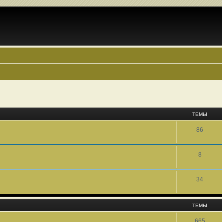
ТЕМЫ
86
8
34
ТЕМЫ
665