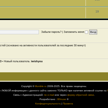
19
Забыли пароль?
|
Запомнить меня
остей (основано на активности пользователей за последние 30 минут)
3
• Новый пользователь:
iwishyou
Copyright ©
Mumble.ru
2009-2025. Все права защищены.
е ЛЮБОЙ информации с данного сайта законно ТОЛЬКО при наличии активной ссылки на
Связь с Администрацией:
по e-mail
или через
форму обратной связи
.
Разработано :
B0nuse
®
Конфиденциальность
|
Правила