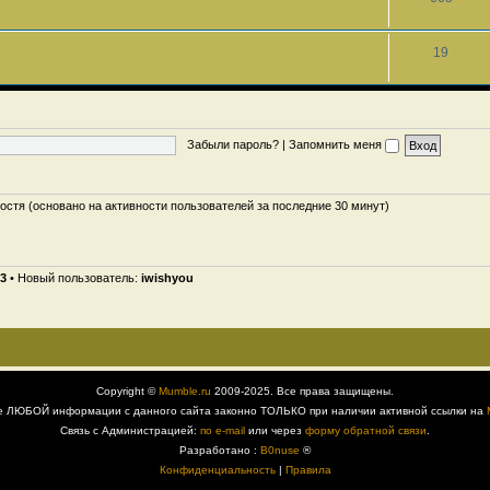
19
Забыли пароль?
|
Запомнить меня
гостя (основано на активности пользователей за последние 30 минут)
3
• Новый пользователь:
iwishyou
Copyright ©
Mumble.ru
2009-2025. Все права защищены.
е ЛЮБОЙ информации с данного сайта законно ТОЛЬКО при наличии активной ссылки на
Связь с Администрацией:
по e-mail
или через
форму обратной связи
.
Разработано :
B0nuse
®
Конфиденциальность
|
Правила