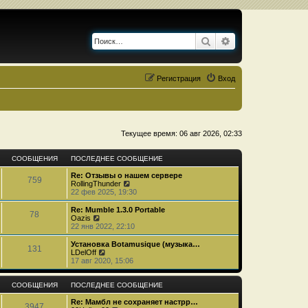
Поиск
Расширенный по
Регистрация
Вход
Текущее время: 06 авг 2026, 02:33
СООБЩЕНИЯ
ПОСЛЕДНЕЕ СООБЩЕНИЕ
Re: Отзывы о нашем сервере
759
П
RollingThunder
е
22 фев 2025, 19:30
р
е
Re: Mumble 1.3.0 Portable
78
й
П
Oazis
т
е
22 янв 2022, 22:10
и
р
к
е
Установка Botamusique (музыка…
131
п
й
П
LDelOff
о
т
е
17 авг 2020, 15:06
с
и
р
л
к
е
е
п
й
СООБЩЕНИЯ
ПОСЛЕДНЕЕ СООБЩЕНИЕ
д
о
т
н
с
и
Re: Мамбл не сохраняет настрр…
3947
е