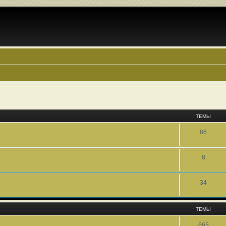
ТЕМЫ
86
8
34
ТЕМЫ
665