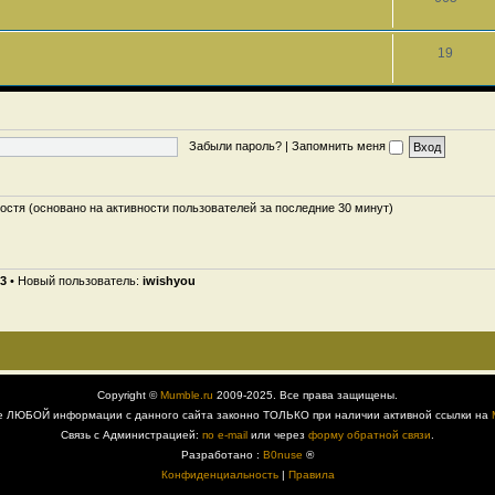
19
Забыли пароль?
|
Запомнить меня
гостя (основано на активности пользователей за последние 30 минут)
3
• Новый пользователь:
iwishyou
Copyright ©
Mumble.ru
2009-2025. Все права защищены.
е ЛЮБОЙ информации с данного сайта законно ТОЛЬКО при наличии активной ссылки на
Связь с Администрацией:
по e-mail
или через
форму обратной связи
.
Разработано :
B0nuse
®
Конфиденциальность
|
Правила