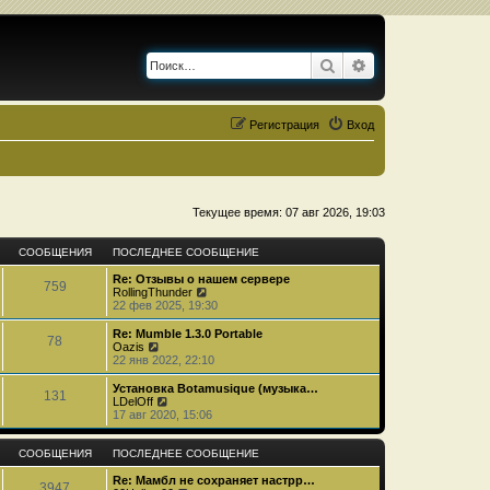
Поиск
Расширенный по
Регистрация
Вход
Текущее время: 07 авг 2026, 19:03
СООБЩЕНИЯ
ПОСЛЕДНЕЕ СООБЩЕНИЕ
Re: Отзывы о нашем сервере
759
П
RollingThunder
е
22 фев 2025, 19:30
р
е
Re: Mumble 1.3.0 Portable
78
й
П
Oazis
т
е
22 янв 2022, 22:10
и
р
к
е
Установка Botamusique (музыка…
131
п
й
П
LDelOff
о
т
е
17 авг 2020, 15:06
с
и
р
л
к
е
е
п
й
СООБЩЕНИЯ
ПОСЛЕДНЕЕ СООБЩЕНИЕ
д
о
т
н
с
и
Re: Мамбл не сохраняет настрр…
3947
е