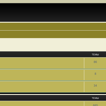
ТЕМЫ
86
8
34
ТЕМЫ
665