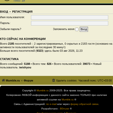
Темы:
19
ВХОД
•
РЕГИСТРАЦИЯ
Имя пользователя:
Пароль:
Забыли пароль?
Запомнить меня
КТО СЕЙЧАС НА КОНФЕРЕНЦИИ
Всего
2185
посетителей :: 2 зарегистрированных, 0 скрытых и 2183 гостя (основано на
активности пользователей за последние 30 минут)
Больше всего посетителей (
9323
) здесь было 03 авг 2026, 11:23
СТАТИСТИКА
Всего сообщений:
5188
• Всего тем:
826
• Всего пользователей:
39073
• Новый
пользователь:
iwishyou
Mumble.ru
Форум
Удалить cookies
Часовой пояс:
UTC+03:00
Copyright ©
Mumble.ru
2009-2025. Все права защищены.
Копировние ЛЮБОЙ информации с данного сайта законно ТОЛЬКО при наличии
активной ссылки на
Mumble.ru
®
Связь с Администрацией:
по e-mail
или через
форму обратной связи
.
Разработано :
B0nuse
®