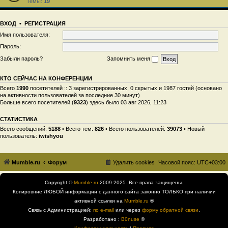
Темы:
19
ВХОД
•
РЕГИСТРАЦИЯ
Имя пользователя:
Пароль:
Забыли пароль?
Запомнить меня
КТО СЕЙЧАС НА КОНФЕРЕНЦИИ
Всего
1990
посетителей :: 3 зарегистрированных, 0 скрытых и 1987 гостей (основано
на активности пользователей за последние 30 минут)
Больше всего посетителей (
9323
) здесь было 03 авг 2026, 11:23
СТАТИСТИКА
Всего сообщений:
5188
• Всего тем:
826
• Всего пользователей:
39073
• Новый
пользователь:
iwishyou
Mumble.ru
Форум
Удалить cookies
Часовой пояс:
UTC+03:00
Copyright ©
Mumble.ru
2009-2025. Все права защищены.
Копировние ЛЮБОЙ информации с данного сайта законно ТОЛЬКО при наличии
активной ссылки на
Mumble.ru
®
Связь с Администрацией:
по e-mail
или через
форму обратной связи
.
Разработано :
B0nuse
®