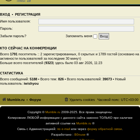
Темы:
19
ВХОД
•
РЕГИСТРАЦИЯ
Имя пользователя:
Пароль:
Забыли пароль?
Запомнить меня
КТО СЕЙЧАС НА КОНФЕРЕНЦИИ
Всего
1791
посетитель :: 2 зарегистрированных, 0 скрытых и 1789 гостей (основано на
активности пользователей за последние 30 минут)
Больше всего посетителей (
9323
) здесь было 03 авг 2026, 11:23
СТАТИСТИКА
Всего сообщений:
5188
• Всего тем:
826
• Всего пользователей:
39073
• Новый
пользователь:
iwishyou
Mumble.ru
Форум
Удалить cookies
Часовой пояс:
UTC+03:00
Copyright ©
Mumble.ru
2009-2025. Все права защищены.
Копировние ЛЮБОЙ информации с данного сайта законно ТОЛЬКО при наличии
активной ссылки на
Mumble.ru
®
Связь с Администрацией:
по e-mail
или через
форму обратной связи
.
Разработано :
B0nuse
®