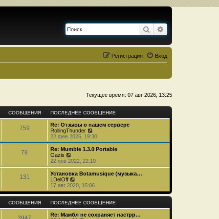
Поиск
Расширенный по
Регистрация
Вход
Текущее время: 07 авг 2026, 13:25
СООБЩЕНИЯ
ПОСЛЕДНЕЕ СООБЩЕНИЕ
Re: Отзывы о нашем сервере
759
П
RollingThunder
е
22 фев 2025, 19:30
р
е
Re: Mumble 1.3.0 Portable
78
й
П
Oazis
т
е
22 янв 2022, 22:10
и
р
к
е
Установка Botamusique (музыка…
131
п
й
П
LDelOff
о
т
е
17 авг 2020, 15:06
с
и
р
л
к
е
е
п
й
СООБЩЕНИЯ
ПОСЛЕДНЕЕ СООБЩЕНИЕ
д
о
т
н
с
и
Re: Мамбл не сохраняет настрр…
3947
е