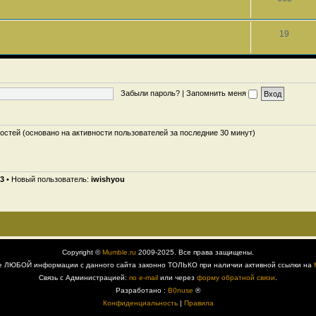
19
Забыли пароль?
|
Запомнить меня
гостей (основано на активности пользователей за последние 30 минут)
3
• Новый пользователь:
iwishyou
Copyright ©
Mumble.ru
2009-2025. Все права защищены.
е ЛЮБОЙ информации с данного сайта законно ТОЛЬКО при наличии активной ссылки на
Связь с Администрацией:
по e-mail
или через
форму обратной связи
.
Разработано :
B0nuse
®
Конфиденциальность
|
Правила