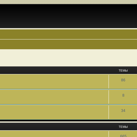
ТЕМЫ
86
8
34
ТЕМЫ
665