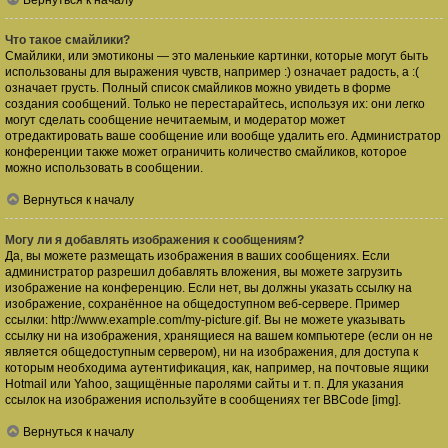
Вернуться к началу
Что такое смайлики?
Смайлики, или эмотиконы — это маленькие картинки, которые могут быть
использованы для выражения чувств, например :) означает радость, а :(
означает грусть. Полный список смайликов можно увидеть в форме
создания сообщений. Только не перестарайтесь, используя их: они легко
могут сделать сообщение нечитаемым, и модератор может
отредактировать ваше сообщение или вообще удалить его. Администратор
конференции также может ограничить количество смайликов, которое
можно использовать в сообщении.
Вернуться к началу
Могу ли я добавлять изображения к сообщениям?
Да, вы можете размещать изображения в ваших сообщениях. Если
администратор разрешил добавлять вложения, вы можете загрузить
изображение на конференцию. Если нет, вы должны указать ссылку на
изображение, сохранённое на общедоступном веб-сервере. Пример
ссылки: http://www.example.com/my-picture.gif. Вы не можете указывать
ссылку ни на изображения, хранящиеся на вашем компьютере (если он не
является общедоступным сервером), ни на изображения, для доступа к
которым необходима аутентификация, как, например, на почтовые ящики
Hotmail или Yahoo, защищённые паролями сайты и т. п. Для указания
ссылок на изображения используйте в сообщениях тег BBCode [img].
Вернуться к началу