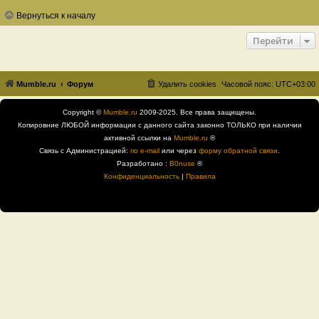
Вернуться к началу
Перейти
Mumble.ru
Форум
Удалить cookies
Часовой пояс:
UTC+03:00
Copyright ©
Mumble.ru
2009-2025. Все права защищены.
Копировние ЛЮБОЙ информации с данного сайта законно ТОЛЬКО при наличии
активной ссылки на
Mumble.ru
®
Связь с Администрацией:
по e-mail
или через
форму обратной связи
.
Разработано :
B0nuse
®
Конфиденциальность
|
Правила