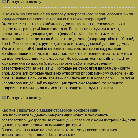
Вернуться к началу
С кем можно связаться по вопросу некорректного использования и/или
юридических вопросов, связанных с этой конференцией?
Вы можете связаться с любым из администраторов, перечисленных в
списке на странице «Наша команда». Если вы не получили ответа,
свяжитесь с владельцем домена (сделайте
whois lookup
) или, если
конференция находится на бесплатном домене (например, chat.ru, Yahoo!,
free.fr, f2s.com и т. п.), с руководством или техподдержкой данного домена.
Учтите, что phpBB Limited
не имеет никакого контроля над данной
конференцией
и не может нести никакой ответственности за то, кем и как
данная конференция используется. Не обращайтесь к phpBB Limited по
юридическим вопросам (о приостановке работы конференции,
ответственности за неё и т. д.), которые
не относятся напрямую
к сайту
phpBB.com или которые частично относятся к программному обеспечению
phpBB Limited. Если же вы всё-таки пошлёте email в адрес phpBB Limited об
использовании данной конференции
третьей стороной
, то не ждите
подробного письма, или вы можете вообще не получить ответа.
Вернуться к началу
Как мне связаться с администратором конференции?
Все пользователи данной конференции могут использовать
соответствующую форму на странице «Связаться с администрацией», если
данная функция включена администратором.
Зарегистрированные пользователи также могут воспользоваться
контактами на странице «Наша команда».