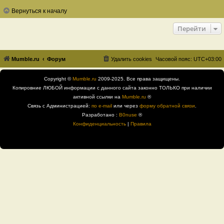
Вернуться к началу
Перейти
Mumble.ru
Форум
Удалить cookies
Часовой пояс:
UTC+03:00
Copyright ©
Mumble.ru
2009-2025. Все права защищены.
Копировние ЛЮБОЙ информации с данного сайта законно ТОЛЬКО при наличии
активной ссылки на
Mumble.ru
®
Связь с Администрацией:
по e-mail
или через
форму обратной связи
.
Разработано :
B0nuse
®
Конфиденциальность
|
Правила