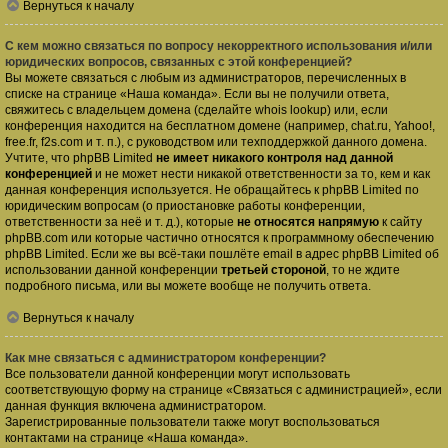
Вернуться к началу
С кем можно связаться по вопросу некорректного использования и/или
юридических вопросов, связанных с этой конференцией?
Вы можете связаться с любым из администраторов, перечисленных в
списке на странице «Наша команда». Если вы не получили ответа,
свяжитесь с владельцем домена (сделайте
whois lookup
) или, если
конференция находится на бесплатном домене (например, chat.ru, Yahoo!,
free.fr, f2s.com и т. п.), с руководством или техподдержкой данного домена.
Учтите, что phpBB Limited
не имеет никакого контроля над данной
конференцией
и не может нести никакой ответственности за то, кем и как
данная конференция используется. Не обращайтесь к phpBB Limited по
юридическим вопросам (о приостановке работы конференции,
ответственности за неё и т. д.), которые
не относятся напрямую
к сайту
phpBB.com или которые частично относятся к программному обеспечению
phpBB Limited. Если же вы всё-таки пошлёте email в адрес phpBB Limited об
использовании данной конференции
третьей стороной
, то не ждите
подробного письма, или вы можете вообще не получить ответа.
Вернуться к началу
Как мне связаться с администратором конференции?
Все пользователи данной конференции могут использовать
соответствующую форму на странице «Связаться с администрацией», если
данная функция включена администратором.
Зарегистрированные пользователи также могут воспользоваться
контактами на странице «Наша команда».