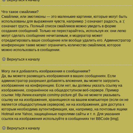
Вернуться к началу
Что такое смайлики?
Смайлики, или эмотиконы — это маленькие картинки, которые могут быть
использованы для выражения чувств, например :) означает радость, а :(
означает грусть. Полный список смайликов можно увидеть в форме
создания сообщений. Только не перестарайтесь, используя их: они легко
могут сделать сообщение нечитаемым, и модератор может
отредактировать ваше сообщение или вообще удалить его. Администратор
конференции также может ограничить количество смайликов, которое
можно использовать в сообщении.
Вернуться к началу
Могу ли я добавлять изображения к сообщениям?
Да, вы можете размещать изображения в ваших сообщениях. Если
администратор разрешил добавлять вложения, вы можете загрузить
изображение на конференцию. Если нет, вы должны указать ссылку на
изображение, сохранённое на общедоступном веб-сервере. Пример
ссылки: http://www.example.com/my-picture.gif. Вы не можете указывать
ссылку ни на изображения, хранящиеся на вашем компьютере (если он не
является общедоступным сервером), ни на изображения, для доступа к
которым необходима аутентификация, как, например, на почтовые ящики
Hotmail или Yahoo, защищённые паролями сайты и т. п. Для указания
ссылок на изображения используйте в сообщениях тег BBCode [img].
Вернуться к началу