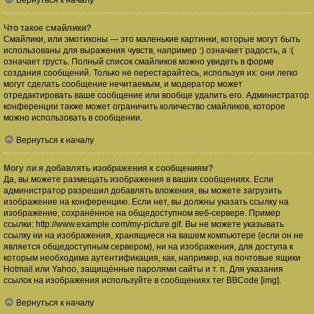
Вернуться к началу
Что такое смайлики?
Смайлики, или эмотиконы — это маленькие картинки, которые могут быть
использованы для выражения чувств, например :) означает радость, а :(
означает грусть. Полный список смайликов можно увидеть в форме
создания сообщений. Только не перестарайтесь, используя их: они легко
могут сделать сообщение нечитаемым, и модератор может
отредактировать ваше сообщение или вообще удалить его. Администратор
конференции также может ограничить количество смайликов, которое
можно использовать в сообщении.
Вернуться к началу
Могу ли я добавлять изображения к сообщениям?
Да, вы можете размещать изображения в ваших сообщениях. Если
администратор разрешил добавлять вложения, вы можете загрузить
изображение на конференцию. Если нет, вы должны указать ссылку на
изображение, сохранённое на общедоступном веб-сервере. Пример
ссылки: http://www.example.com/my-picture.gif. Вы не можете указывать
ссылку ни на изображения, хранящиеся на вашем компьютере (если он не
является общедоступным сервером), ни на изображения, для доступа к
которым необходима аутентификация, как, например, на почтовые ящики
Hotmail или Yahoo, защищённые паролями сайты и т. п. Для указания
ссылок на изображения используйте в сообщениях тег BBCode [img].
Вернуться к началу