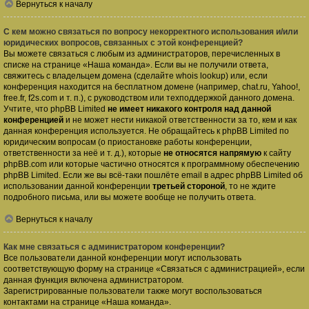
Вернуться к началу
С кем можно связаться по вопросу некорректного использования и/или
юридических вопросов, связанных с этой конференцией?
Вы можете связаться с любым из администраторов, перечисленных в
списке на странице «Наша команда». Если вы не получили ответа,
свяжитесь с владельцем домена (сделайте
whois lookup
) или, если
конференция находится на бесплатном домене (например, chat.ru, Yahoo!,
free.fr, f2s.com и т. п.), с руководством или техподдержкой данного домена.
Учтите, что phpBB Limited
не имеет никакого контроля над данной
конференцией
и не может нести никакой ответственности за то, кем и как
данная конференция используется. Не обращайтесь к phpBB Limited по
юридическим вопросам (о приостановке работы конференции,
ответственности за неё и т. д.), которые
не относятся напрямую
к сайту
phpBB.com или которые частично относятся к программному обеспечению
phpBB Limited. Если же вы всё-таки пошлёте email в адрес phpBB Limited об
использовании данной конференции
третьей стороной
, то не ждите
подробного письма, или вы можете вообще не получить ответа.
Вернуться к началу
Как мне связаться с администратором конференции?
Все пользователи данной конференции могут использовать
соответствующую форму на странице «Связаться с администрацией», если
данная функция включена администратором.
Зарегистрированные пользователи также могут воспользоваться
контактами на странице «Наша команда».