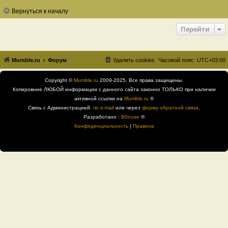
Вернуться к началу
Перейти
Mumble.ru
Форум
Удалить cookies
Часовой пояс:
UTC+03:00
Copyright ©
Mumble.ru
2009-2025. Все права защищены.
Копировние ЛЮБОЙ информации с данного сайта законно ТОЛЬКО при наличии
активной ссылки на
Mumble.ru
®
Связь с Администрацией:
по e-mail
или через
форму обратной связи
.
Разработано :
B0nuse
®
Конфиденциальность
|
Правила