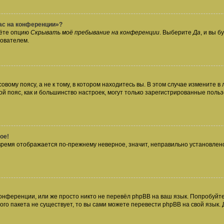
час на конференции»?
дёте опцию
Скрывать моё пребывание на конференции
. Выберите
Да
, и вы 
зователем.
вому поясу, а не к тому, в котором находитесь вы. В этом случае измените в 
овой пояс, как и большинство настроек, могут только зарегистрированные пол
ое!
о время отображается по-прежнему неверное, значит, неправильно установле
онференции, или же просто никто не перевёл phpBB на ваш язык. Попробуйт
вого пакета не существует, то вы сами можете перевести phpBB на свой язы