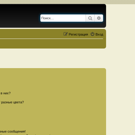
Поиск
Расширенный по
Регистрация
Вход
 в них?
 разные цвета?
чные сообщения!