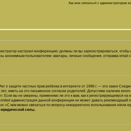
Как мне связаться с администратором 
дминистратор настроил конференцию: должны ли вы зарегистрироваться, чтобы
 анонимным пользователям: аватары, личные сообщения, отправка email-сооб
.
 или Акт о защите частных прав ребёнка в интернете от 1998 г. — это закон Со
т, иметь на это письменное согласие родителей. Допустимо наличие иного
 Если вы не уверены, применимо ли это к вам, как к регистрирующемуся на 
Limited администрация данной конференции не может давать рекомендаций 
ос «С кем можно связаться по вопросу некорректного использования и/или ю
т юридической силы.
.