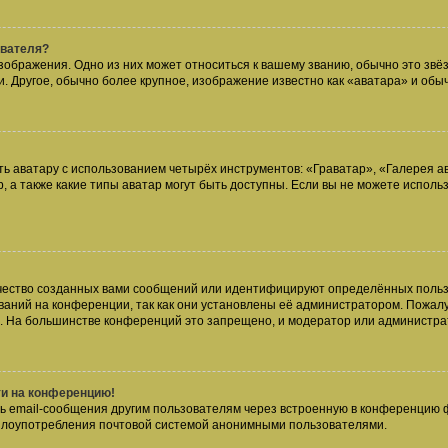
ователя?
зображения. Одно из них может относиться к вашему званию, обычно это звёзд
. Другое, обычно более крупное, изображение известно как «аватара» и обы
ь аватару с использованием четырёх инструментов: «Граватар», «Галерея а
, а также какие типы аватар могут быть доступны. Если вы не можете испол
чество созданных вами сообщений или идентифицируют определённых польз
аний на конференции, так как они установлены её администратором. Пожал
е. На большинстве конференций это запрещено, и модератор или администра
ти на конференцию!
ь email-сообщения другим пользователям через встроенную в конференцию ф
ь злоупотребления почтовой системой анонимными пользователями.