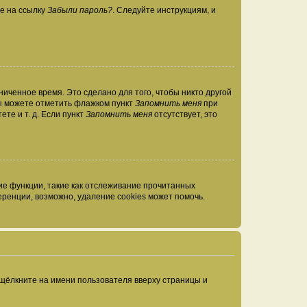
те на ссылку
Забыли пароль?
. Следуйте инструкциям, и
иченное время. Это сделано для того, чтобы никто другой
вы можете отметить флажком пункт
Запомнить меня
при
те и т. д. Если пункт
Запомнить меня
отсутствует, это
ие функции, такие как отслеживание прочитанных
ренции, возможно, удаление cookies может помочь.
 щёлкните на имени пользователя вверху страницы и