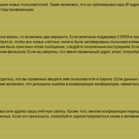
ию новых пользователей. Также возможно, что он заблокировал ваш IP-адре
атору конференции.
они верны, то возможны два варианта. Если включена поддержка COPPA и при 
уется, чтобы все новые учётные записи были активированы пользователями
ам было прислано email-сообщение, следуйте полученным инструкциям. Если
пам-фильтром. Если вы уверены, что ввели правильный адрес email, попробу
едитесь, что вы правильно вводите имя пользователя и пароль. Если данные
Также возможно, что допущена ошибка в конфигурации конференции, свяжитес
вал или удалил вашу учётную запись. Кроме того, многие конференции перио
ных. Если это произошло, попробуйте зарегистрироваться снова и активнее 