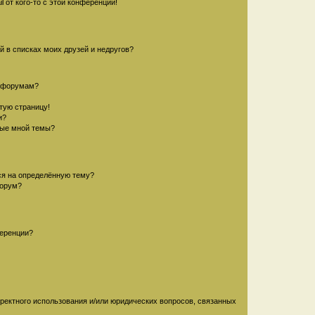
 от кого-то с этой конференции!
й в списках моих друзей и недругов?
и форумам?
стую страницу!
и?
ные мной темы?
ься на определённую тему?
форум?
ференции?
рректного использования и/или юридических вопросов, связанных