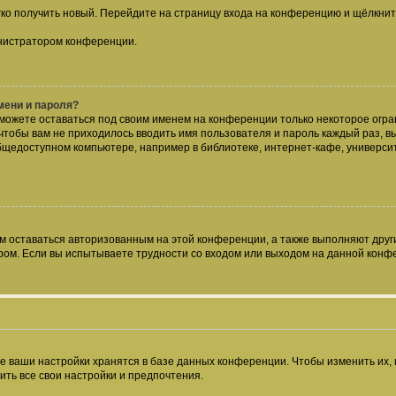
егко получить новый. Перейдите на страницу входа на конференцию и щёлкни
инистратором конференции.
мени и пароля?
сможете оставаться под своим именем на конференции только некоторое огран
 чтобы вам не приходилось вводить имя пользователя и пароль каждый раз, 
щедоступном компьютере, например в библиотеке, интернет-кафе, университе
ам оставаться авторизованным на этой конференции, а также выполняют друг
ом. Если вы испытываете трудности со входом или выходом на данной конфе
е ваши настройки хранятся в базе данных конференции. Чтобы изменить их,
ить все свои настройки и предпочтения.