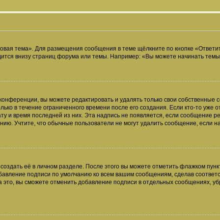
овая тема». Для размещения сообщения в теме щёлкните по кнопке «Ответит
ится внизу страниц форума или темы. Например: «Вы можете начинать темы»
конференции, вы можете редактировать и удалять только свои собственные 
ько в течение ограниченного времени после его создания. Если кто-то уже 
дату и время последней из них. Эта надпись не появляется, если сообщение 
ию. Учтите, что обычные пользователи не могут удалить сообщение, если на 
создать её в личном разделе. После этого вы можете отметить флажком пун
обавление подписи по умолчанию ко всем вашим сообщениям, сделав соотве
а это, вы сможете отменить добавление подписи в отдельных сообщениях, у