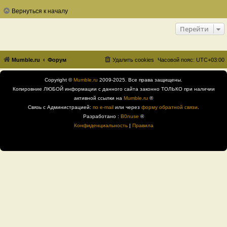
Вернуться к началу
Перейти
Mumble.ru
Форум
Удалить cookies
Часовой пояс:
UTC+03:00
Copyright ©
Mumble.ru
2009-2025. Все права защищены.
Копировние ЛЮБОЙ информации с данного сайта законно ТОЛЬКО при наличии
активной ссылки на
Mumble.ru
®
Связь с Администрацией:
по e-mail
или через
форму обратной связи
.
Разработано :
B0nuse
®
Конфиденциальность
|
Правила