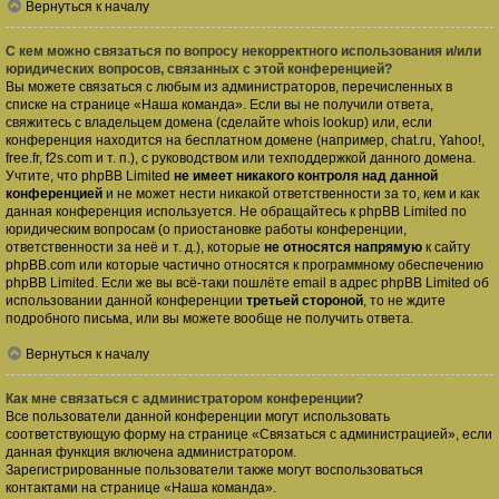
Вернуться к началу
С кем можно связаться по вопросу некорректного использования и/или
юридических вопросов, связанных с этой конференцией?
Вы можете связаться с любым из администраторов, перечисленных в
списке на странице «Наша команда». Если вы не получили ответа,
свяжитесь с владельцем домена (сделайте
whois lookup
) или, если
конференция находится на бесплатном домене (например, chat.ru, Yahoo!,
free.fr, f2s.com и т. п.), с руководством или техподдержкой данного домена.
Учтите, что phpBB Limited
не имеет никакого контроля над данной
конференцией
и не может нести никакой ответственности за то, кем и как
данная конференция используется. Не обращайтесь к phpBB Limited по
юридическим вопросам (о приостановке работы конференции,
ответственности за неё и т. д.), которые
не относятся напрямую
к сайту
phpBB.com или которые частично относятся к программному обеспечению
phpBB Limited. Если же вы всё-таки пошлёте email в адрес phpBB Limited об
использовании данной конференции
третьей стороной
, то не ждите
подробного письма, или вы можете вообще не получить ответа.
Вернуться к началу
Как мне связаться с администратором конференции?
Все пользователи данной конференции могут использовать
соответствующую форму на странице «Связаться с администрацией», если
данная функция включена администратором.
Зарегистрированные пользователи также могут воспользоваться
контактами на странице «Наша команда».