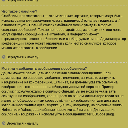
Вернуться к началу
Что такое смайлики?
Смайлики, или эмотиконы — это маленькие картинки, которые могут быть
использованы для выражения чувств, например :) означает радость, а :(
означает грусть. Полный список смайликов можно увидеть в форме
создания сообщений. Только не перестарайтесь, используя их: они легко
могут сделать сообщение нечитаемым, и модератор может
отредактировать ваше сообщение или вообще удалить его. Администратор
конференции также может ограничить количество смайликов, которое
можно использовать в сообщении.
Вернуться к началу
Могу ли я добавлять изображения к сообщениям?
Да, вы можете размещать изображения в ваших сообщениях. Если
администратор разрешил добавлять вложения, вы можете загрузить
изображение на конференцию. Если нет, вы должны указать ссылку на
изображение, сохранённое на общедоступном веб-сервере. Пример
ссылки: http://www.example.com/my-picture.gif. Вы не можете указывать
ссылку ни на изображения, хранящиеся на вашем компьютере (если он не
является общедоступным сервером), ни на изображения, для доступа к
которым необходима аутентификация, как, например, на почтовые ящики
Hotmail или Yahoo, защищённые паролями сайты и т. п. Для указания
ссылок на изображения используйте в сообщениях тег BBCode [img].
Вернуться к началу