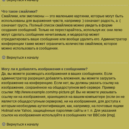
Вернуться к началу
Что такое смайлики?
Смайлики, или эмотиконы — это маленькие картинки, которые могут быть
использованы для выражения чувств, например :) означает радость, а :(
означает грусть. Полный список смайликов можно увидеть в форме
создания сообщений. Только не перестарайтесь, используя их: они легко
могут сделать сообщение нечитаемым, и модератор может
отредактировать ваше сообщение или вообще удалить его. Администратор
конференции также может ограничить количество смайликов, которое
можно использовать в сообщении.
Вернуться к началу
Могу ли я добавлять изображения к сообщениям?
Да, вы можете размещать изображения в ваших сообщениях. Если
администратор разрешил добавлять вложения, вы можете загрузить
изображение на конференцию. Если нет, вы должны указать ссылку на
изображение, сохранённое на общедоступном веб-сервере. Пример
ссылки: http://www.example.com/my-picture.gif. Вы не можете указывать
ссылку ни на изображения, хранящиеся на вашем компьютере (если он не
является общедоступным сервером), ни на изображения, для доступа к
которым необходима аутентификация, как, например, на почтовые ящики
Hotmail или Yahoo, защищённые паролями сайты и т. п. Для указания
ссылок на изображения используйте в сообщениях тег BBCode [img].
Вернуться к началу