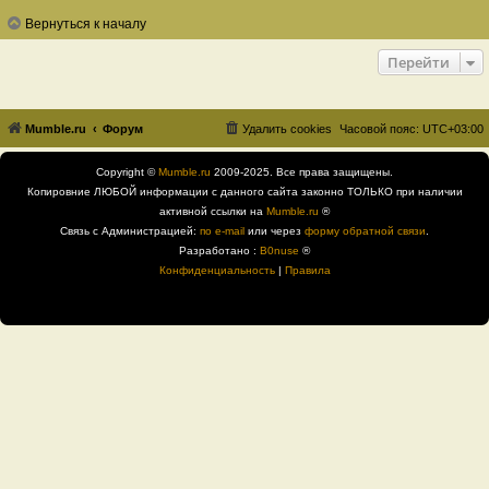
Вернуться к началу
Перейти
Mumble.ru
Форум
Удалить cookies
Часовой пояс:
UTC+03:00
Copyright ©
Mumble.ru
2009-2025. Все права защищены.
Копировние ЛЮБОЙ информации с данного сайта законно ТОЛЬКО при наличии
активной ссылки на
Mumble.ru
®
Связь с Администрацией:
по e-mail
или через
форму обратной связи
.
Разработано :
B0nuse
®
Конфиденциальность
|
Правила