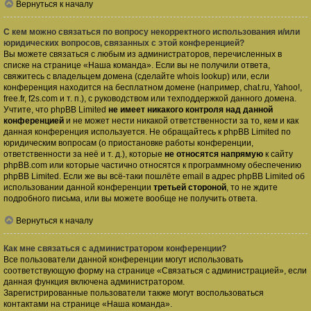
Вернуться к началу
С кем можно связаться по вопросу некорректного использования и/или
юридических вопросов, связанных с этой конференцией?
Вы можете связаться с любым из администраторов, перечисленных в
списке на странице «Наша команда». Если вы не получили ответа,
свяжитесь с владельцем домена (сделайте
whois lookup
) или, если
конференция находится на бесплатном домене (например, chat.ru, Yahoo!,
free.fr, f2s.com и т. п.), с руководством или техподдержкой данного домена.
Учтите, что phpBB Limited
не имеет никакого контроля над данной
конференцией
и не может нести никакой ответственности за то, кем и как
данная конференция используется. Не обращайтесь к phpBB Limited по
юридическим вопросам (о приостановке работы конференции,
ответственности за неё и т. д.), которые
не относятся напрямую
к сайту
phpBB.com или которые частично относятся к программному обеспечению
phpBB Limited. Если же вы всё-таки пошлёте email в адрес phpBB Limited об
использовании данной конференции
третьей стороной
, то не ждите
подробного письма, или вы можете вообще не получить ответа.
Вернуться к началу
Как мне связаться с администратором конференции?
Все пользователи данной конференции могут использовать
соответствующую форму на странице «Связаться с администрацией», если
данная функция включена администратором.
Зарегистрированные пользователи также могут воспользоваться
контактами на странице «Наша команда».