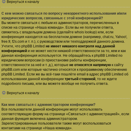
Вернуться к началу
С кем можно связаться по вопросу некорректного использования и/или
юридических вопросов, связанных с этой конференцией?
Вы можете связаться с любым из администраторов, перечисленных в
списке на странице «Наша команда». Если вы не получили ответа,
свяжитесь с владельцем домена (сделайте
whois lookup
) или, если
конференция находится на бесплатном домене (например, chat.ru, Yahoo!,
free.fr, f2s.com и т. п.), с руководством или техподдержкой данного домена.
Учтите, что phpBB Limited
не имеет никакого контроля над данной
конференцией
и не может нести никакой ответственности за то, кем и как
данная конференция используется. Не обращайтесь к phpBB Limited по
юридическим вопросам (о приостановке работы конференции,
ответственности за неё и т. д.), которые
не относятся напрямую
к сайту
phpBB.com или которые частично относятся к программному обеспечению
phpBB Limited. Если же вы всё-таки пошлёте email в адрес phpBB Limited об
использовании данной конференции
третьей стороной
, то не ждите
подробного письма, или вы можете вообще не получить ответа.
Вернуться к началу
Как мне связаться с администратором конференции?
Все пользователи данной конференции могут использовать
соответствующую форму на странице «Связаться с администрацией», если
данная функция включена администратором.
Зарегистрированные пользователи также могут воспользоваться
контактами на странице «Наша команда».