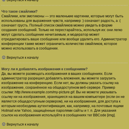
Вернуться к началу
Что такое смайлики?
Смайлики, или эмотиконы — это маленькие картинки, которые могут быть
использованы для выражения чувств, например :) означает радость, а :(
означает грусть. Полный список смайликов можно увидеть в форме
создания сообщений. Только не перестарайтесь, используя их: они легко
могут сделать сообщение нечитаемым, и модератор может
отредактировать ваше сообщение или вообще удалить его. Администратор
конференции также может ограничить количество смайликов, которое
можно использовать в сообщении.
Вернуться к началу
Могу ли я добавлять изображения к сообщениям?
Да, вы можете размещать изображения в ваших сообщениях. Если
администратор разрешил добавлять вложения, вы можете загрузить
изображение на конференцию. Если нет, вы должны указать ссылку на
изображение, сохранённое на общедоступном веб-сервере. Пример
ссылки: http://www.example.com/my-picture.gif. Вы не можете указывать
ссылку ни на изображения, хранящиеся на вашем компьютере (если он не
является общедоступным сервером), ни на изображения, для доступа к
которым необходима аутентификация, как, например, на почтовые ящики
Hotmail или Yahoo, защищённые паролями сайты и т. п. Для указания
ссылок на изображения используйте в сообщениях тег BBCode [img].
Вернуться к началу