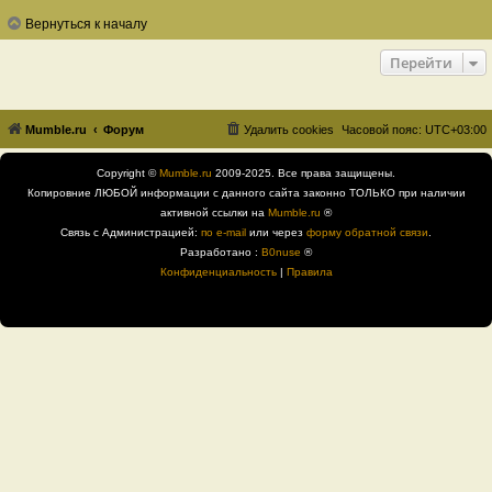
Вернуться к началу
Перейти
Mumble.ru
Форум
Удалить cookies
Часовой пояс:
UTC+03:00
Copyright ©
Mumble.ru
2009-2025. Все права защищены.
Копировние ЛЮБОЙ информации с данного сайта законно ТОЛЬКО при наличии
активной ссылки на
Mumble.ru
®
Связь с Администрацией:
по e-mail
или через
форму обратной связи
.
Разработано :
B0nuse
®
Конфиденциальность
|
Правила