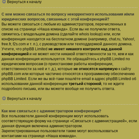
Вернуться к началу
С кем можно связаться по вопросу некорректного использования и/или
юридических вопросов, связанных с этой конференцией?
Вы можете связаться с любым из администраторов, перечисленных в
списке на странице «Наша команда». Если вы не получили ответа,
свяжитесь с владельцем домена (сделайте
whois lookup
) или, если
конференция находится на бесплатном домене (например, chat.ru, Yahoo!,
free.fr, f2s.com и т. п.), с руководством или техподдержкой данного домена.
Учтите, что phpBB Limited
не имеет никакого контроля над данной
конференцией
и не может нести никакой ответственности за то, кем и как
данная конференция используется. Не обращайтесь к phpBB Limited по
юридическим вопросам (о приостановке работы конференции,
ответственности за неё и т. д.), которые
не относятся напрямую
к сайту
phpBB.com или которые частично относятся к программному обеспечению
phpBB Limited. Если же вы всё-таки пошлёте email в адрес phpBB Limited об
использовании данной конференции
третьей стороной
, то не ждите
подробного письма, или вы можете вообще не получить ответа.
Вернуться к началу
Как мне связаться с администратором конференции?
Все пользователи данной конференции могут использовать
соответствующую форму на странице «Связаться с администрацией», если
данная функция включена администратором.
Зарегистрированные пользователи также могут воспользоваться
контактами на странице «Наша команда».