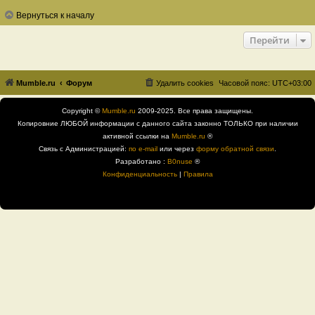
Вернуться к началу
Перейти
Mumble.ru
Форум
Удалить cookies
Часовой пояс:
UTC+03:00
Copyright ©
Mumble.ru
2009-2025. Все права защищены.
Копировние ЛЮБОЙ информации с данного сайта законно ТОЛЬКО при наличии
активной ссылки на
Mumble.ru
®
Связь с Администрацией:
по e-mail
или через
форму обратной связи
.
Разработано :
B0nuse
®
Конфиденциальность
|
Правила