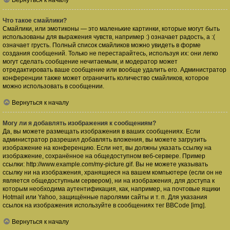
Вернуться к началу
Что такое смайлики?
Смайлики, или эмотиконы — это маленькие картинки, которые могут быть
использованы для выражения чувств, например :) означает радость, а :(
означает грусть. Полный список смайликов можно увидеть в форме
создания сообщений. Только не перестарайтесь, используя их: они легко
могут сделать сообщение нечитаемым, и модератор может
отредактировать ваше сообщение или вообще удалить его. Администратор
конференции также может ограничить количество смайликов, которое
можно использовать в сообщении.
Вернуться к началу
Могу ли я добавлять изображения к сообщениям?
Да, вы можете размещать изображения в ваших сообщениях. Если
администратор разрешил добавлять вложения, вы можете загрузить
изображение на конференцию. Если нет, вы должны указать ссылку на
изображение, сохранённое на общедоступном веб-сервере. Пример
ссылки: http://www.example.com/my-picture.gif. Вы не можете указывать
ссылку ни на изображения, хранящиеся на вашем компьютере (если он не
является общедоступным сервером), ни на изображения, для доступа к
которым необходима аутентификация, как, например, на почтовые ящики
Hotmail или Yahoo, защищённые паролями сайты и т. п. Для указания
ссылок на изображения используйте в сообщениях тег BBCode [img].
Вернуться к началу