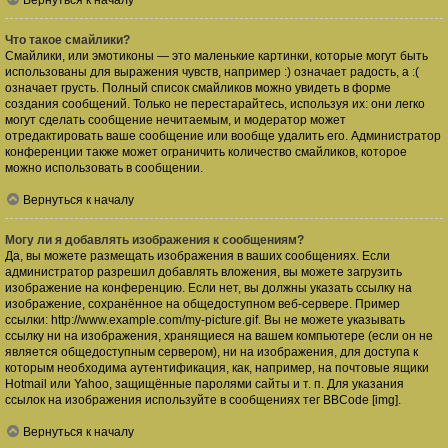
Вернуться к началу
Что такое смайлики?
Смайлики, или эмотиконы — это маленькие картинки, которые могут быть
использованы для выражения чувств, например :) означает радость, а :(
означает грусть. Полный список смайликов можно увидеть в форме
создания сообщений. Только не перестарайтесь, используя их: они легко
могут сделать сообщение нечитаемым, и модератор может
отредактировать ваше сообщение или вообще удалить его. Администратор
конференции также может ограничить количество смайликов, которое
можно использовать в сообщении.
Вернуться к началу
Могу ли я добавлять изображения к сообщениям?
Да, вы можете размещать изображения в ваших сообщениях. Если
администратор разрешил добавлять вложения, вы можете загрузить
изображение на конференцию. Если нет, вы должны указать ссылку на
изображение, сохранённое на общедоступном веб-сервере. Пример
ссылки: http://www.example.com/my-picture.gif. Вы не можете указывать
ссылку ни на изображения, хранящиеся на вашем компьютере (если он не
является общедоступным сервером), ни на изображения, для доступа к
которым необходима аутентификация, как, например, на почтовые ящики
Hotmail или Yahoo, защищённые паролями сайты и т. п. Для указания
ссылок на изображения используйте в сообщениях тег BBCode [img].
Вернуться к началу