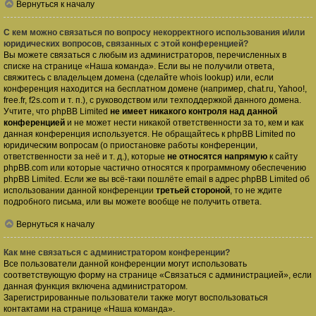
Вернуться к началу
С кем можно связаться по вопросу некорректного использования и/или
юридических вопросов, связанных с этой конференцией?
Вы можете связаться с любым из администраторов, перечисленных в
списке на странице «Наша команда». Если вы не получили ответа,
свяжитесь с владельцем домена (сделайте
whois lookup
) или, если
конференция находится на бесплатном домене (например, chat.ru, Yahoo!,
free.fr, f2s.com и т. п.), с руководством или техподдержкой данного домена.
Учтите, что phpBB Limited
не имеет никакого контроля над данной
конференцией
и не может нести никакой ответственности за то, кем и как
данная конференция используется. Не обращайтесь к phpBB Limited по
юридическим вопросам (о приостановке работы конференции,
ответственности за неё и т. д.), которые
не относятся напрямую
к сайту
phpBB.com или которые частично относятся к программному обеспечению
phpBB Limited. Если же вы всё-таки пошлёте email в адрес phpBB Limited об
использовании данной конференции
третьей стороной
, то не ждите
подробного письма, или вы можете вообще не получить ответа.
Вернуться к началу
Как мне связаться с администратором конференции?
Все пользователи данной конференции могут использовать
соответствующую форму на странице «Связаться с администрацией», если
данная функция включена администратором.
Зарегистрированные пользователи также могут воспользоваться
контактами на странице «Наша команда».