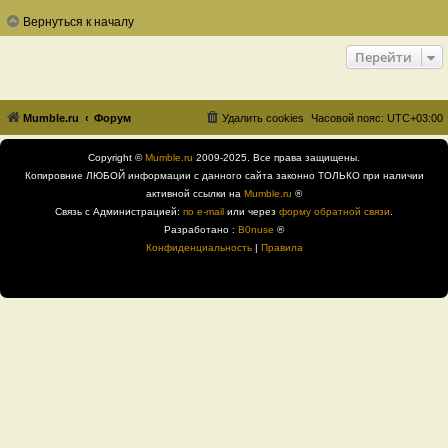
Вернуться к началу
Перейти
Mumble.ru
Форум
Удалить cookies
Часовой пояс:
UTC+03:00
Copyright ©
Mumble.ru
2009-2025. Все права защищены.
Копировние ЛЮБОЙ информации с данного сайта законно ТОЛЬКО при наличии
активной ссылки на
Mumble.ru
®
Связь с Администрацией:
по e-mail
или через
форму обратной связи
.
Разработано :
B0nuse
®
Конфиденциальность
|
Правила