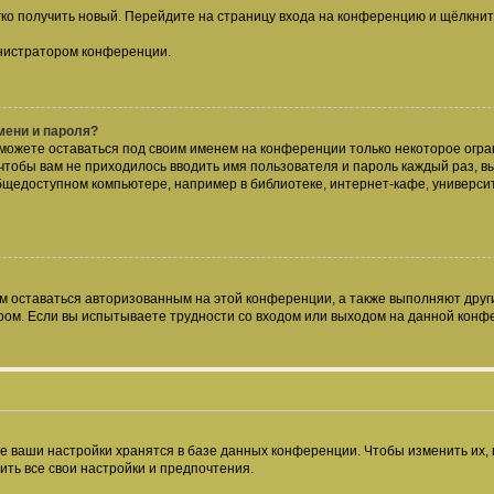
егко получить новый. Перейдите на страницу входа на конференцию и щёлкни
инистратором конференции.
мени и пароля?
сможете оставаться под своим именем на конференции только некоторое огран
 чтобы вам не приходилось вводить имя пользователя и пароль каждый раз, 
щедоступном компьютере, например в библиотеке, интернет-кафе, университе
ам оставаться авторизованным на этой конференции, а также выполняют друг
ом. Если вы испытываете трудности со входом или выходом на данной конфе
е ваши настройки хранятся в базе данных конференции. Чтобы изменить их,
ить все свои настройки и предпочтения.