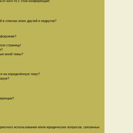
 от кого-то с этой конференции!
й в списках моих друзей и недругов?
и форумам?
стую страницу!
и?
ные мной темы?
ься на определённую тему?
форум?
ференции?
рректного использования и/или юридических вопросов, связанных