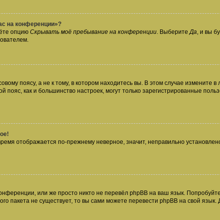
час на конференции»?
дёте опцию
Скрывать моё пребывание на конференции
. Выберите
Да
, и вы 
зователем.
вому поясу, а не к тому, в котором находитесь вы. В этом случае измените в 
овой пояс, как и большинство настроек, могут только зарегистрированные пол
ое!
о время отображается по-прежнему неверное, значит, неправильно установле
онференции, или же просто никто не перевёл phpBB на ваш язык. Попробуйт
вого пакета не существует, то вы сами можете перевести phpBB на свой язы