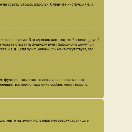
те на ссылку
Забыли пароль?
. Следуйте инструкциям, и
иченное время. Это сделано для того, чтобы никто другой
вы можете отметить флажком пункт
Запомнить меня
при
те и т. д. Если пункт
Запомнить меня
отсутствует, это
ие функции, такие как отслеживание прочитанных
ренции, возможно, удаление cookies может помочь.
 щёлкните на имени пользователя вверху страницы и