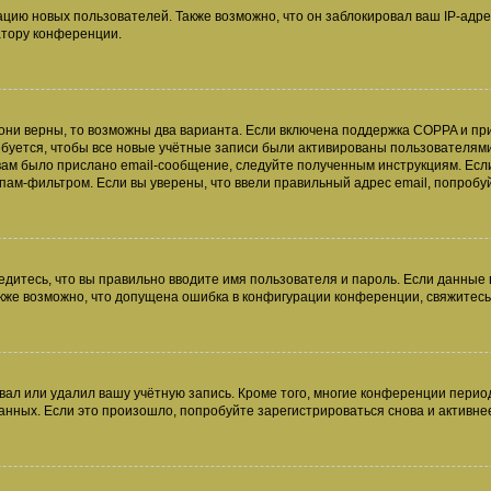
ию новых пользователей. Также возможно, что он заблокировал ваш IP-адре
атору конференции.
они верны, то возможны два варианта. Если включена поддержка COPPA и при 
уется, чтобы все новые учётные записи были активированы пользователями
ам было прислано email-сообщение, следуйте полученным инструкциям. Если
пам-фильтром. Если вы уверены, что ввели правильный адрес email, попробу
едитесь, что вы правильно вводите имя пользователя и пароль. Если данные
Также возможно, что допущена ошибка в конфигурации конференции, свяжитес
вал или удалил вашу учётную запись. Кроме того, многие конференции перио
ных. Если это произошло, попробуйте зарегистрироваться снова и активнее 