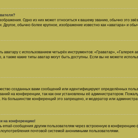
ователя?
зображения. Одно из них может относиться к вашему званию, обычно это звёзд
. Другое, обычно более крупное, изображение известно как «аватара» и обы
ь аватару с использованием четырёх инструментов: «Граватар», «Галерея а
, а также какие типы аватар могут быть доступны. Если вы не можете испол
чество созданных вами сообщений или идентифицируют определённых польз
аний на конференции, так как они установлены её администратором. Пожал
е. На большинстве конференций это запрещено, и модератор или администра
ти на конференцию!
ь email-сообщения другим пользователям через встроенную в конференцию ф
ь злоупотребления почтовой системой анонимными пользователями.