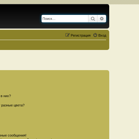
Поиск
Расширенный по
Регистрация
Вход
 в них?
 разные цвета?
чные сообщения!