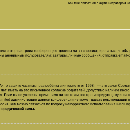
Как мне связаться с администратором 
дминистратор настроил конференцию: должны ли вы зарегистрироваться, чтобы
 анонимным пользователям: аватары, личные сообщения, отправка email-сооб
.
 или Акт о защите частных прав ребёнка в интернете от 1998 г. — это закон Со
т, иметь на это письменное согласие родителей. Допустимо наличие иного
 Если вы не уверены, применимо ли это к вам, как к регистрирующемуся на 
Limited администрация данной конференции не может давать рекомендаций 
ос «С кем можно связаться по вопросу некорректного использования и/или ю
т юридической силы.
.