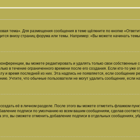
овая тема». Для размещения сообщения в теме щёлкните по кнопке «Ответит
ится внизу страниц форума или темы. Например: «Вы можете начинать темы»
конференции, вы можете редактировать и удалять только свои собственные 
ько в течение ограниченного времени после его создания. Если кто-то уже 
дату и время последней из них. Эта надпись не появляется, если сообщение 
ию. Учтите, что обычные пользователи не могут удалить сообщение, если на 
создать её в личном разделе. После этого вы можете отметить флажком пун
обавление подписи по умолчанию ко всем вашим сообщениям, сделав соотве
а это, вы сможете отменить добавление подписи в отдельных сообщениях, у