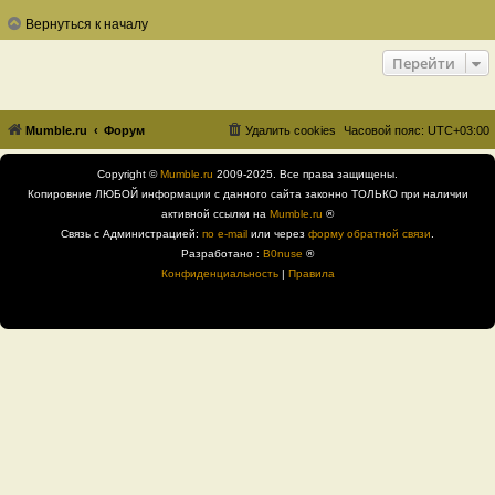
Вернуться к началу
Перейти
Mumble.ru
Форум
Удалить cookies
Часовой пояс:
UTC+03:00
Copyright ©
Mumble.ru
2009-2025. Все права защищены.
Копировние ЛЮБОЙ информации с данного сайта законно ТОЛЬКО при наличии
активной ссылки на
Mumble.ru
®
Связь с Администрацией:
по e-mail
или через
форму обратной связи
.
Разработано :
B0nuse
®
Конфиденциальность
|
Правила