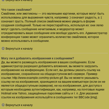
Вернуться к началу
Что такое смайлики?
Смайлики, или эмотиконы — это маленькие картинки, которые могут быть
использованы для выражения чувств, например :) означает радость, а :(
означает грусть. Полный список смайликов можно увидеть в форме
создания сообщений. Только не перестарайтесь, используя их: они легко
могут сделать сообщение нечитаемым, и модератор может
отредактировать ваше сообщение или вообще удалить его. Администратор
конференции также может ограничить количество смайликов, которое
можно использовать в сообщении.
Вернуться к началу
Могу ли я добавлять изображения к сообщениям?
Да, вы можете размещать изображения в ваших сообщениях. Если
администратор разрешил добавлять вложения, вы можете загрузить
изображение на конференцию. Если нет, вы должны указать ссылку на
изображение, сохранённое на общедоступном веб-сервере. Пример
ссылки: http://www.example.com/my-picture.gif. Вы не можете указывать
ссылку ни на изображения, хранящиеся на вашем компьютере (если он не
является общедоступным сервером), ни на изображения, для доступа к
которым необходима аутентификация, как, например, на почтовые ящики
Hotmail или Yahoo, защищённые паролями сайты и т. п. Для указания
ссылок на изображения используйте в сообщениях тег BBCode [img].
Вернуться к началу