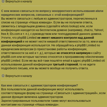
Вернуться к началу
С кем можно связаться по вопросу некорректного использования и/или
юридических вопросов, связанных с этой конференцией?
Вы можете связаться с любым из администраторов, перечисленных в
списке на странице «Наша команда». Если вы не получили ответа,
свяжитесь с владельцем домена (сделайте
whois lookup
) или, если
конференция находится на бесплатном домене (например, chat.ru, Yahoo!,
free.fr, f2s.com и т. п.), с руководством или техподдержкой данного домена.
Учтите, что phpBB Limited
не имеет никакого контроля над данной
конференцией
и не может нести никакой ответственности за то, кем и как
данная конференция используется. Не обращайтесь к phpBB Limited по
юридическим вопросам (о приостановке работы конференции,
ответственности за неё и т. д.), которые
не относятся напрямую
к сайту
phpBB.com или которые частично относятся к программному обеспечению
phpBB Limited. Если же вы всё-таки пошлёте email в адрес phpBB Limited об
использовании данной конференции
третьей стороной
, то не ждите
подробного письма, или вы можете вообще не получить ответа.
Вернуться к началу
Как мне связаться с администратором конференции?
Все пользователи данной конференции могут использовать
соответствующую форму на странице «Связаться с администрацией», если
данная функция включена администратором.
Зарегистрированные пользователи также могут воспользоваться
контактами на странице «Наша команда».