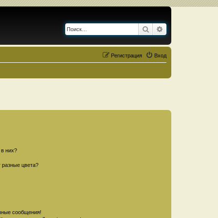
Поиск
Расширенный по
Регистрация
Вход
 в них?
 разные цвета?
чные сообщения!