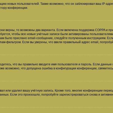
ию новых пользователей. Также возможно, что он заблокировал ваш IP-адре
атору конференции.
они верны, то возможны два варианта. Если включена поддержка COPPA и при 
уется, чтобы все новые учётные записи были активированы пользователями
ам было прислано email-сообщение, следуйте полученным инструкциям. Если
пам-фильтром. Если вы уверены, что ввели правильный адрес email, попробу
едитесь, что вы правильно вводите имя пользователя и пароль. Если данные
Также возможно, что допущена ошибка в конфигурации конференции, свяжитес
вал или удалил вашу учётную запись. Кроме того, многие конференции перио
ных. Если это произошло, попробуйте зарегистрироваться снова и активнее 