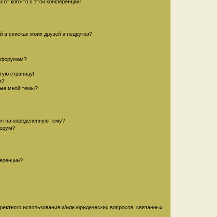
 от кого-то с этой конференции!
й в списках моих друзей и недругов?
и форумам?
стую страницу!
и?
ные мной темы?
ься на определённую тему?
форум?
ференции?
рректного использования и/или юридических вопросов, связанных