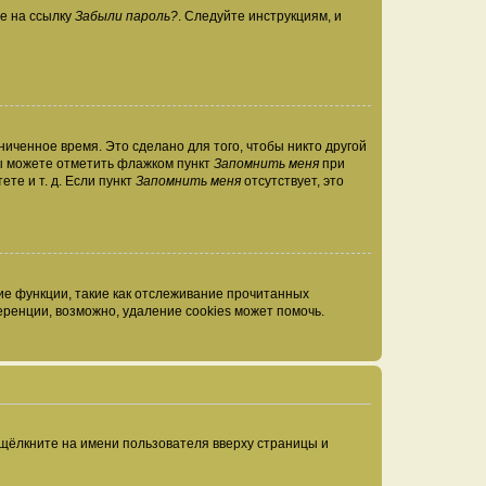
те на ссылку
Забыли пароль?
. Следуйте инструкциям, и
иченное время. Это сделано для того, чтобы никто другой
вы можете отметить флажком пункт
Запомнить меня
при
те и т. д. Если пункт
Запомнить меня
отсутствует, это
ие функции, такие как отслеживание прочитанных
ренции, возможно, удаление cookies может помочь.
 щёлкните на имени пользователя вверху страницы и