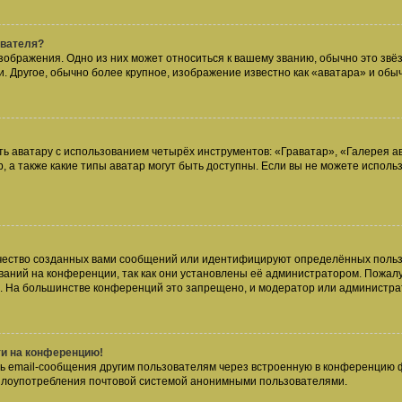
ователя?
зображения. Одно из них может относиться к вашему званию, обычно это звёзд
. Другое, обычно более крупное, изображение известно как «аватара» и обы
ь аватару с использованием четырёх инструментов: «Граватар», «Галерея а
, а также какие типы аватар могут быть доступны. Если вы не можете испол
чество созданных вами сообщений или идентифицируют определённых польз
аний на конференции, так как они установлены её администратором. Пожал
е. На большинстве конференций это запрещено, и модератор или администра
ти на конференцию!
ь email-сообщения другим пользователям через встроенную в конференцию ф
ь злоупотребления почтовой системой анонимными пользователями.