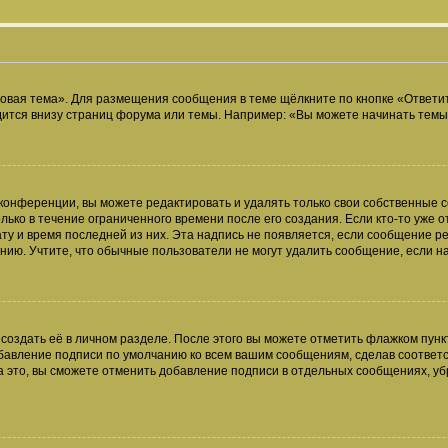
овая тема». Для размещения сообщения в теме щёлкните по кнопке «Ответит
ится внизу страниц форума или темы. Например: «Вы можете начинать темы»
конференции, вы можете редактировать и удалять только свои собственные 
ько в течение ограниченного времени после его создания. Если кто-то уже 
дату и время последней из них. Эта надпись не появляется, если сообщение 
ию. Учтите, что обычные пользователи не могут удалить сообщение, если на 
создать её в личном разделе. После этого вы можете отметить флажком пун
обавление подписи по умолчанию ко всем вашим сообщениям, сделав соотве
а это, вы сможете отменить добавление подписи в отдельных сообщениях, у