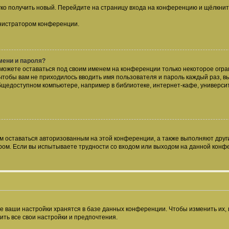
егко получить новый. Перейдите на страницу входа на конференцию и щёлкни
инистратором конференции.
мени и пароля?
сможете оставаться под своим именем на конференции только некоторое огран
 чтобы вам не приходилось вводить имя пользователя и пароль каждый раз, 
щедоступном компьютере, например в библиотеке, интернет-кафе, университе
ам оставаться авторизованным на этой конференции, а также выполняют друг
ом. Если вы испытываете трудности со входом или выходом на данной конфе
е ваши настройки хранятся в базе данных конференции. Чтобы изменить их,
ить все свои настройки и предпочтения.