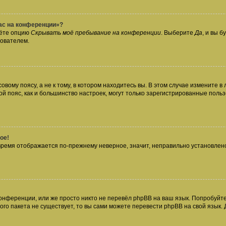
час на конференции»?
дёте опцию
Скрывать моё пребывание на конференции
. Выберите
Да
, и вы 
зователем.
вому поясу, а не к тому, в котором находитесь вы. В этом случае измените в 
овой пояс, как и большинство настроек, могут только зарегистрированные пол
ое!
о время отображается по-прежнему неверное, значит, неправильно установле
онференции, или же просто никто не перевёл phpBB на ваш язык. Попробуйт
вого пакета не существует, то вы сами можете перевести phpBB на свой язы