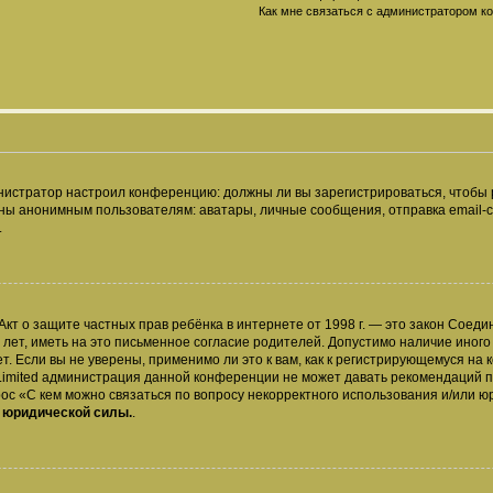
Как мне связаться с администратором 
дминистратор настроил конференцию: должны ли вы зарегистрироваться, чтобы
 анонимным пользователям: аватары, личные сообщения, отправка email-сооб
.
 или Акт о защите частных прав ребёнка в интернете от 1998 г. — это закон Со
т, иметь на это письменное согласие родителей. Допустимо наличие иного
 Если вы не уверены, применимо ли это к вам, как к регистрирующемуся на 
Limited администрация данной конференции не может давать рекомендаций 
ос «С кем можно связаться по вопросу некорректного использования и/или ю
т юридической силы.
.