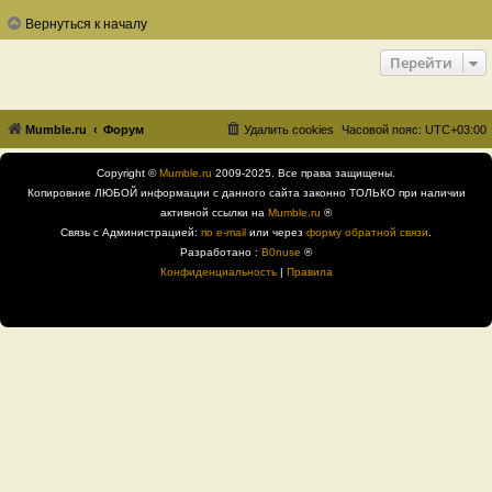
Вернуться к началу
Перейти
Mumble.ru
Форум
Удалить cookies
Часовой пояс:
UTC+03:00
Copyright ©
Mumble.ru
2009-2025. Все права защищены.
Копировние ЛЮБОЙ информации с данного сайта законно ТОЛЬКО при наличии
активной ссылки на
Mumble.ru
®
Связь с Администрацией:
по e-mail
или через
форму обратной связи
.
Разработано :
B0nuse
®
Конфиденциальность
|
Правила