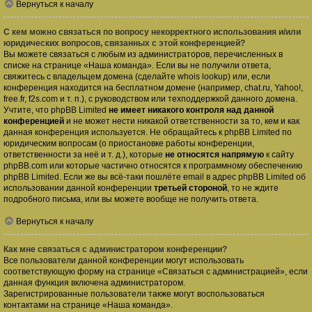
Вернуться к началу
С кем можно связаться по вопросу некорректного использования и/или
юридических вопросов, связанных с этой конференцией?
Вы можете связаться с любым из администраторов, перечисленных в
списке на странице «Наша команда». Если вы не получили ответа,
свяжитесь с владельцем домена (сделайте
whois lookup
) или, если
конференция находится на бесплатном домене (например, chat.ru, Yahoo!,
free.fr, f2s.com и т. п.), с руководством или техподдержкой данного домена.
Учтите, что phpBB Limited
не имеет никакого контроля над данной
конференцией
и не может нести никакой ответственности за то, кем и как
данная конференция используется. Не обращайтесь к phpBB Limited по
юридическим вопросам (о приостановке работы конференции,
ответственности за неё и т. д.), которые
не относятся напрямую
к сайту
phpBB.com или которые частично относятся к программному обеспечению
phpBB Limited. Если же вы всё-таки пошлёте email в адрес phpBB Limited об
использовании данной конференции
третьей стороной
, то не ждите
подробного письма, или вы можете вообще не получить ответа.
Вернуться к началу
Как мне связаться с администратором конференции?
Все пользователи данной конференции могут использовать
соответствующую форму на странице «Связаться с администрацией», если
данная функция включена администратором.
Зарегистрированные пользователи также могут воспользоваться
контактами на странице «Наша команда».