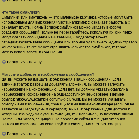
Вернуться к началу
Что такое смайлики?
Смайлики, или эмотиконы — это маленькие картинки, которые могут быть
использованы для выражения чувств, например :) означает радость, а :(
означает грусть. Полный список смайликов можно увидеть в форме
создания сообщений. Только не перестарайтесь, используя их: они легко
могут сделать сообщение нечитаемым, и модератор может
отредактировать ваше сообщение или вообще удалить его. Администратор
конференции также может ограничить количество смайликов, которое
можно использовать в сообщении.
Вернуться к началу
Могу ли я добавлять изображения к сообщениям?
Да, вы можете размещать изображения в ваших сообщениях. Если
администратор разрешил добавлять вложения, вы можете загрузить
изображение на конференцию. Если нет, вы должны указать ссылку на
изображение, сохранённое на общедоступном веб-сервере. Пример
ссылки: http://www.example.com/my-picture.gif. Вы не можете указывать
ссылку ни на изображения, хранящиеся на вашем компьютере (если он не
является общедоступным сервером), ни на изображения, для доступа к
которым необходима аутентификация, как, например, на почтовые ящики
Hotmail или Yahoo, защищённые паролями сайты и т. п. Для указания
ссылок на изображения используйте в сообщениях тег BBCode [img].
Вернуться к началу