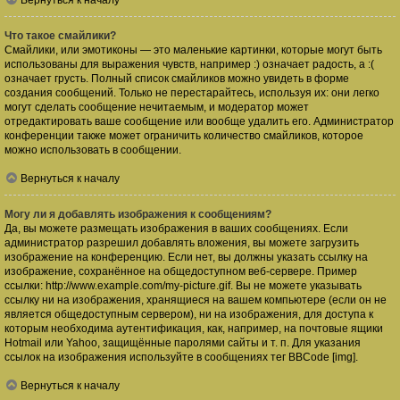
Вернуться к началу
Что такое смайлики?
Смайлики, или эмотиконы — это маленькие картинки, которые могут быть
использованы для выражения чувств, например :) означает радость, а :(
означает грусть. Полный список смайликов можно увидеть в форме
создания сообщений. Только не перестарайтесь, используя их: они легко
могут сделать сообщение нечитаемым, и модератор может
отредактировать ваше сообщение или вообще удалить его. Администратор
конференции также может ограничить количество смайликов, которое
можно использовать в сообщении.
Вернуться к началу
Могу ли я добавлять изображения к сообщениям?
Да, вы можете размещать изображения в ваших сообщениях. Если
администратор разрешил добавлять вложения, вы можете загрузить
изображение на конференцию. Если нет, вы должны указать ссылку на
изображение, сохранённое на общедоступном веб-сервере. Пример
ссылки: http://www.example.com/my-picture.gif. Вы не можете указывать
ссылку ни на изображения, хранящиеся на вашем компьютере (если он не
является общедоступным сервером), ни на изображения, для доступа к
которым необходима аутентификация, как, например, на почтовые ящики
Hotmail или Yahoo, защищённые паролями сайты и т. п. Для указания
ссылок на изображения используйте в сообщениях тег BBCode [img].
Вернуться к началу