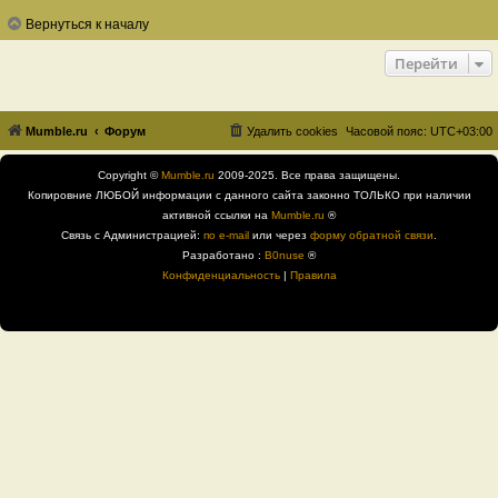
Вернуться к началу
Перейти
Mumble.ru
Форум
Удалить cookies
Часовой пояс:
UTC+03:00
Copyright ©
Mumble.ru
2009-2025. Все права защищены.
Копировние ЛЮБОЙ информации с данного сайта законно ТОЛЬКО при наличии
активной ссылки на
Mumble.ru
®
Связь с Администрацией:
по e-mail
или через
форму обратной связи
.
Разработано :
B0nuse
®
Конфиденциальность
|
Правила