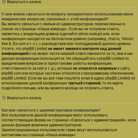
Вернуться к началу
С кем можно связаться по вопросу некорректного использования и/или
юридических вопросов, связанных с этой конференцией?
Вы можете связаться с любым из администраторов, перечисленных в
списке на странице «Наша команда». Если вы не получили ответа,
свяжитесь с владельцем домена (сделайте
whois lookup
) или, если
конференция находится на бесплатном домене (например, chat.ru, Yahoo!,
free.fr, f2s.com и т. п.), с руководством или техподдержкой данного домена.
Учтите, что phpBB Limited
не имеет никакого контроля над данной
конференцией
и не может нести никакой ответственности за то, кем и как
данная конференция используется. Не обращайтесь к phpBB Limited по
юридическим вопросам (о приостановке работы конференции,
ответственности за неё и т. д.), которые
не относятся напрямую
к сайту
phpBB.com или которые частично относятся к программному обеспечению
phpBB Limited. Если же вы всё-таки пошлёте email в адрес phpBB Limited об
использовании данной конференции
третьей стороной
, то не ждите
подробного письма, или вы можете вообще не получить ответа.
Вернуться к началу
Как мне связаться с администратором конференции?
Все пользователи данной конференции могут использовать
соответствующую форму на странице «Связаться с администрацией», если
данная функция включена администратором.
Зарегистрированные пользователи также могут воспользоваться
контактами на странице «Наша команда».