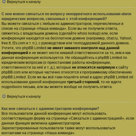
Вернуться к началу
С кем можно связаться по вопросу некорректного использования и/или
юридических вопросов, связанных с этой конференцией?
Вы можете связаться с любым из администраторов, перечисленных в
списке на странице «Наша команда». Если вы не получили ответа,
свяжитесь с владельцем домена (сделайте
whois lookup
) или, если
конференция находится на бесплатном домене (например, chat.ru, Yahoo!,
free.fr, f2s.com и т. п.), с руководством или техподдержкой данного домена.
Учтите, что phpBB Limited
не имеет никакого контроля над данной
конференцией
и не может нести никакой ответственности за то, кем и как
данная конференция используется. Не обращайтесь к phpBB Limited по
юридическим вопросам (о приостановке работы конференции,
ответственности за неё и т. д.), которые
не относятся напрямую
к сайту
phpBB.com или которые частично относятся к программному обеспечению
phpBB Limited. Если же вы всё-таки пошлёте email в адрес phpBB Limited об
использовании данной конференции
третьей стороной
, то не ждите
подробного письма, или вы можете вообще не получить ответа.
Вернуться к началу
Как мне связаться с администратором конференции?
Все пользователи данной конференции могут использовать
соответствующую форму на странице «Связаться с администрацией», если
данная функция включена администратором.
Зарегистрированные пользователи также могут воспользоваться
контактами на странице «Наша команда».