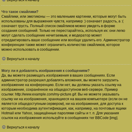
Вернуться к началу
Что такое смайлики?
Смайлики, или эмотиконы — это маленькие картинки, которые могут быть
использованы для выражения чувств, например :) означает радость, а :(
означает грусть. Полный список смайликов можно увидеть в форме
создания сообщений. Только не перестарайтесь, используя их: они легко
могут сделать сообщение нечитаемым, и модератор может
отредактировать ваше сообщение или вообще удалить его. Администратор
конференции также может ограничить количество смайликов, которое
можно использовать в сообщении.
Вернуться к началу
Могу ли я добавлять изображения к сообщениям?
Да, вы можете размещать изображения в ваших сообщениях. Если
администратор разрешил добавлять вложения, вы можете загрузить
изображение на конференцию. Если нет, вы должны указать ссылку на
изображение, сохранённое на общедоступном веб-сервере. Пример
ссылки: http://www.example.com/my-picture.gif. Вы не можете указывать
ссылку ни на изображения, хранящиеся на вашем компьютере (если он не
является общедоступным сервером), ни на изображения, для доступа к
которым необходима аутентификация, как, например, на почтовые ящики
Hotmail или Yahoo, защищённые паролями сайты и т. п. Для указания
ссылок на изображения используйте в сообщениях тег BBCode [img].
Вернуться к началу