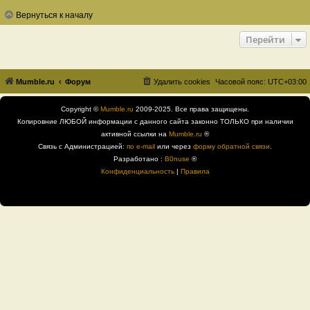
Вернуться к началу
Перейти
Mumble.ru
Форум
Удалить cookies
Часовой пояс:
UTC+03:00
Copyright ©
Mumble.ru
2009-2025. Все права защищены.
Копировние ЛЮБОЙ информации с данного сайта законно ТОЛЬКО при наличии
активной ссылки на
Mumble.ru
®
Связь с Администрацией:
по e-mail
или через
форму обратной связи
.
Разработано :
B0nuse
®
Конфиденциальность
|
Правила