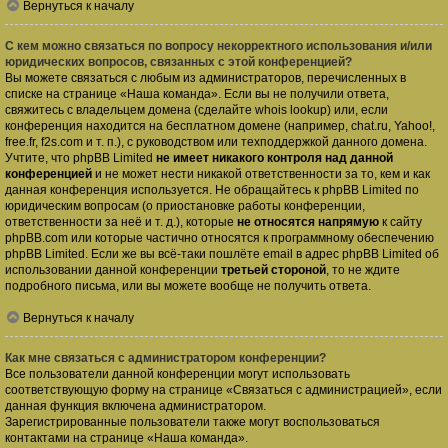
Вернуться к началу
С кем можно связаться по вопросу некорректного использования и/или
юридических вопросов, связанных с этой конференцией?
Вы можете связаться с любым из администраторов, перечисленных в
списке на странице «Наша команда». Если вы не получили ответа,
свяжитесь с владельцем домена (сделайте
whois lookup
) или, если
конференция находится на бесплатном домене (например, chat.ru, Yahoo!,
free.fr, f2s.com и т. п.), с руководством или техподдержкой данного домена.
Учтите, что phpBB Limited
не имеет никакого контроля над данной
конференцией
и не может нести никакой ответственности за то, кем и как
данная конференция используется. Не обращайтесь к phpBB Limited по
юридическим вопросам (о приостановке работы конференции,
ответственности за неё и т. д.), которые
не относятся напрямую
к сайту
phpBB.com или которые частично относятся к программному обеспечению
phpBB Limited. Если же вы всё-таки пошлёте email в адрес phpBB Limited об
использовании данной конференции
третьей стороной
, то не ждите
подробного письма, или вы можете вообще не получить ответа.
Вернуться к началу
Как мне связаться с администратором конференции?
Все пользователи данной конференции могут использовать
соответствующую форму на странице «Связаться с администрацией», если
данная функция включена администратором.
Зарегистрированные пользователи также могут воспользоваться
контактами на странице «Наша команда».