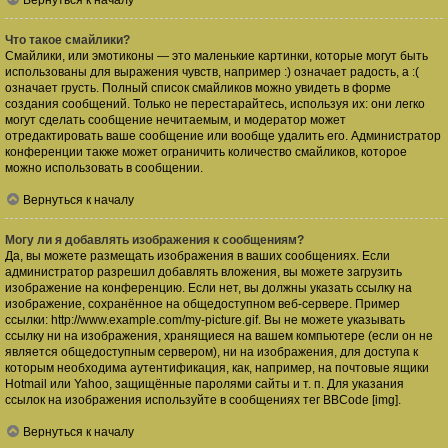
Вернуться к началу
Что такое смайлики?
Смайлики, или эмотиконы — это маленькие картинки, которые могут быть
использованы для выражения чувств, например :) означает радость, а :(
означает грусть. Полный список смайликов можно увидеть в форме
создания сообщений. Только не перестарайтесь, используя их: они легко
могут сделать сообщение нечитаемым, и модератор может
отредактировать ваше сообщение или вообще удалить его. Администратор
конференции также может ограничить количество смайликов, которое
можно использовать в сообщении.
Вернуться к началу
Могу ли я добавлять изображения к сообщениям?
Да, вы можете размещать изображения в ваших сообщениях. Если
администратор разрешил добавлять вложения, вы можете загрузить
изображение на конференцию. Если нет, вы должны указать ссылку на
изображение, сохранённое на общедоступном веб-сервере. Пример
ссылки: http://www.example.com/my-picture.gif. Вы не можете указывать
ссылку ни на изображения, хранящиеся на вашем компьютере (если он не
является общедоступным сервером), ни на изображения, для доступа к
которым необходима аутентификация, как, например, на почтовые ящики
Hotmail или Yahoo, защищённые паролями сайты и т. п. Для указания
ссылок на изображения используйте в сообщениях тег BBCode [img].
Вернуться к началу