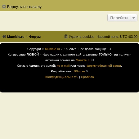
Вернуться к началу
Перейти
Mumble.ru
Форум
Удалить cookies
Часовой пояс:
UTC+03:00
Copyright ©
Mumble.ru
2009-2025. Все права защищены.
Копировние ЛЮБОЙ информации с данного сайта законно ТОЛЬКО при наличии
активной ссылки на
Mumble.ru
®
Связь с Администрацией:
по e-mail
или через
форму обратной связи
.
Разработано :
B0nuse
®
Конфиденциальность
|
Правила